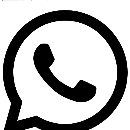
Концентрат
с
экстрактом
корня
лопуха