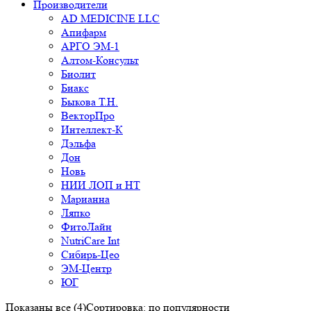
Производители
AD MEDICINE LLC
Апифарм
АРГО ЭМ-1
Алтом-Консульт
Биолит
Биакс
Быкова Т.Н.
ВекторПро
Интеллект-К
Дэльфа
Дон
Новь
НИИ ЛОП и НТ
Марианна
Ляпко
ФитоЛайн
NutriCare Int
Сибирь-Цео
ЭМ-Центр
ЮГ
Показаны все (4)
Сортировка: по популярности