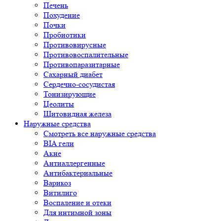
Печень
Похудение
Почки
Пробиотики
Противовирусные
Противовоспалительные
Противопаразитарные
Сахарный диабет
Сердечно-сосудистая
Тонизирующие
Цеолиты
Щитовидная железа
Наружные средства
Смотреть все наружные средства
BIA гели
Акне
Антиаллергенные
Антибактериальные
Варикоз
Витилиго
Воспаление и отеки
Для интимной зоны