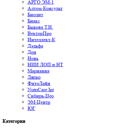
АРГО ЭМ-1
Алтом-Консульт
Биолит
Биакс
Быкова Т.Н.
ВекторПро
Интеллект-К
Дэльфа
Дон
Новь
НИИ ЛОП и НТ
Марианна
Ляпко
ФитоЛайн
NutriCare Int
Сибирь-Цео
ЭМ-Центр
ЮГ
Категории