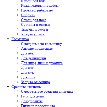
Капли для глаз
Кожа головы и волосы
Противогрибковые
Псориаз
Спреи для носа
Суставы и связки
Травмы и ожоги
Уход за ушами
Косметика
Смотреть всю косметику
Антицеллюлитные
Для век
Для депиляции
Для лица, шеи и декольте
Для ног
Для рук
Для тела
Защита от солнца
Средства гигиены
Смотреть все средства гигиены
Гели для душа
Дезодоранты
Гигиена полости рта