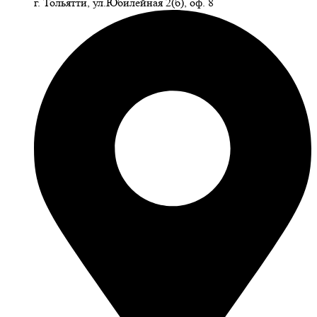
г. Тольятти, ул.Юбилейная 2(б), оф. 8