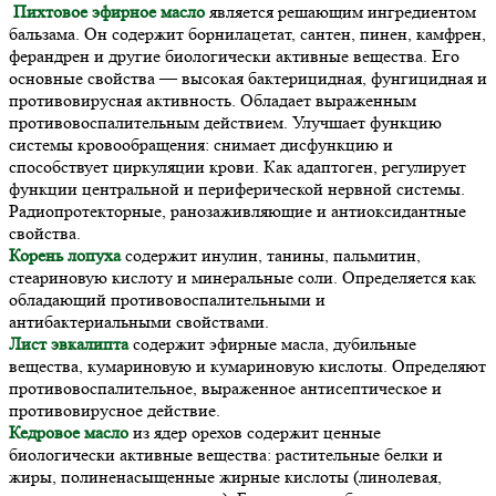
Пихтовое эфирное масло
является решающим ингредиентом
бальзама. Он содержит борнилацетат, сантен, пинен, камфрен,
ферандрен и другие биологически активные вещества. Его
основные свойства — высокая бактерицидная, фунгицидная и
противовирусная активность. Обладает выраженным
противовоспалительным действием. Улучшает функцию
системы кровообращения: снимает дисфункцию и
способствует циркуляции крови. Как адаптоген, регулирует
функции центральной и периферической нервной системы.
Радиопротекторные, ранозаживляющие и антиоксидантные
свойства.
Корень лопуха
содержит инулин, танины, пальмитин,
стеариновую кислоту и минеральные соли. Определяется как
обладающий противовоспалительными и
антибактериальными свойствами.
Лист эвкалипта
содержит эфирные масла, дубильные
вещества, кумариновую и кумариновую кислоты. Определяют
противовоспалительное, выраженное антисептическое и
противовирусное действие.
Кедровое масло
из ядер орехов содержит ценные
биологически активные вещества: растительные белки и
жиры, полиненасыщенные жирные кислоты (линолевая,