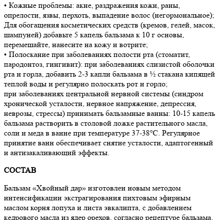
• Кожные проблемы: акне, раздражения кожи, раны,
опрелости, язвы, перхоть, выпадение волос (негормональное);
Для обогащения косметических средств (кремов, гелей, масок,
шампуней) добавьте 5 капель бальзама к 10 г основы,
перемешайте, нанесите на кожу и вотрите;
• Полоскание при заболеваниях полости рта (стоматит,
пародонтоз, гингивит): при заболеваниях слизистой оболочки
рта и горла, добавить 2-3 капли бальзама в ½ стакана кипящей
теплой воды и регулярно полоскать рот и горло;
при заболеваниях центральной нервной системы (синдром
хронической усталости, нервное напряжение, депрессия,
неврозы, стрессы) принимать бальзамные ванны: 10-15 капель
бальзама растворить в столовой ложке растительного масла,
соли и меда в ванне при температуре 37-38°C. Регулярное
принятие ванн обеспечивает снятие усталости, адаптогенный
и антизакаливающий эффекты.
СОСТАВ
Бальзам «Хвойный дар» изготовлен новым методом
интенсификации экстрагирования пихтовым эфирным
маслом корня лопуха и листа эвкалипта, с добавлением
кедрового масла из ядер орехов, согласно рецептуре бальзама.