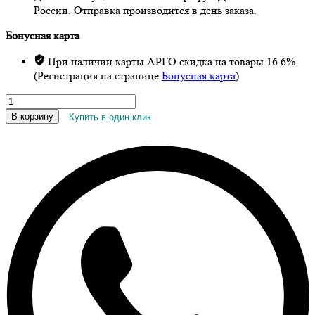
России. Отправка производится в день заказа.
Бонусная карта
При наличии карты АРГО скидка на товары 16.6%
(Регистрация на странице
Бонусная карта
)
Количество
товара
В корзину
Купить в один клик
Бальзам
«Хвойный
дар»,
10
мл