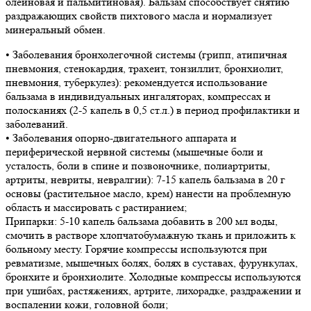
олеиновая и пальмитиновая). Бальзам способствует снятию
раздражающих свойств пихтового масла и нормализует
минеральный обмен.
• Заболевания бронхолегочной системы (грипп, атипичная
пневмония, стенокардия, трахеит, тонзиллит, бронхиолит,
пневмония, туберкулез): рекомендуется использование
бальзама в индивидуальных ингаляторах, компрессах и
полосканиях (2-5 капель в 0,5 ст.л.) в период профилактики и
заболеваний.
• Заболевания опорно-двигательного аппарата и
периферической нервной системы (мышечные боли и
усталость, боли в спине и позвоночнике, полиартриты,
артриты, невриты, невралгии): 7-15 капель бальзама в 20 г
основы (растительное масло, крем) нанести на проблемную
область и массировать с растиранием;
Припарки: 5-10 капель бальзама добавить в 200 мл воды,
смочить в растворе хлопчатобумажную ткань и приложить к
больному месту. Горячие компрессы используются при
ревматизме, мышечных болях, болях в суставах, фурункулах,
бронхите и бронхиолите. Холодные компрессы используются
при ушибах, растяжениях, артрите, лихорадке, раздражении и
воспалении кожи, головной боли;