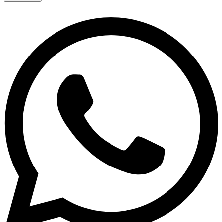
Шампунь-
концентрат
с
экстрактом
листьев
крапивы