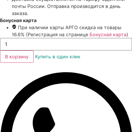
почты России. Отправка производится в день
заказа.
Бонусная карта
При наличии карты АРГО скидка на товары
16.6% (Регистрация на странице
Бонусная карта
)
Количество
товара
Шампунь-
концентрат
В корзину
Купить в один клик
с
экстрактом
корней
лопуха
большого,
250
мл