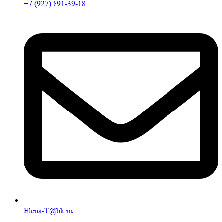
+7 (927) 891-39-18
Elena-T@bk.ru