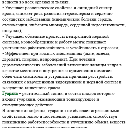
веществ во всех органах и тканях;
• Улучшает реологические свойства и липидный спектр
крови; снижает риск развития атеросклероза и сердечно-
сосудистых заболеваний (ишемической болезни сердца,
стенокардии, инфаркта миокарда, сердечной недостаточности,
инсульта);
• Улучшает обменные процессы центральной нервной
системы, кровообращение и работу мозга; повышает
умственную работоспособность и устойчивость к стрессам;
• Эффективен при кожных заболеваниях (акне, экзема,
дерматит, псориаз, нейродермит). При лечении
дерматологических заболеваний включение живицы кедра в
качестве местного и внутреннего применения помогает
облегчить симптомы и устранить причины расстройств,
связанных с нарушениями эндокринной и нервной систем и
желудочно-кишечного тракта.
Гуарана
– растительный тоник, в состав плодов которого
входит гуаранин, оказывающий тонизирующее и
стимулирующее действие.
В отличие от кофеина, гуаранин не обладает агрессивными
свойствами, мягко и постепенно усваивается, способствуя
повышению работоспособности и улучшению обмена веществ
на протяжении более длительного времени.