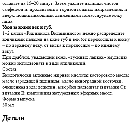
оставьте на 15–20 минут. Затем удалите излишки чистой
салфеткой и, продвигаясь в горизонтальных направлениях и
вверх, пощипывающими движениями помассируйте кожу
лица.
Уход за кожей век и губ.
1–2 капли «Рициниола Витаминного» нежно распределите
кончиками пальцев на коже губ и век (от переносицы к виску
– по верхнему веку, от виска к переносице – по нижнему
веку).
При дряблой, увядающей коже, «гусиных лапках» эмульсию
можно использовать в виде аппликаций.
Состав
Биологически активные жирные кислоты касторового масла;
масло зародышей пшеницы; масло виноградной косточки;
очищенная вода; лецитин; аскорбил пальмитат (витамин С);
витамин Е; композиция натуральных эфирных масел.
Форма выпуска
30 мл
Детали