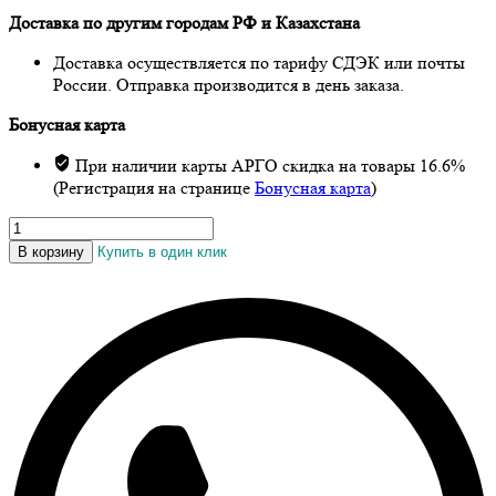
Доставка по другим городам РФ и Казахстана
Доставка осуществляется по тарифу СДЭК или почты
России. Отправка производится в день заказа.
Бонусная карта
При наличии карты АРГО скидка на товары 16.6%
(Регистрация на странице
Бонусная карта
)
Количество
товара
В корзину
Купить в один клик
Продукт
симбиотический
«КуЭМсил
D3,
K2
иммунный»,
капсулы,
60
шт