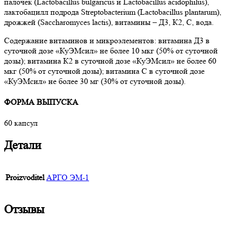
палочек (Lactobacillus bulgaricus и Lactobacillus acidophilus),
лактобацилл подрода Streptobacterium (Lactobacillus plantarum),
дрожжей (Saccharomyces lactis), витамины – Д3, К2, С, вода.
Содержание витаминов и микроэлементов: витамина Д3 в
суточной дозе «КуЭМсил» не более 10 мкг (50% от суточной
дозы); витамина К2 в суточной дозе «КуЭМсил» не более 60
мкг (50% от суточной дозы); витамина С в суточной дозе
«КуЭМсил» не более 30 мг (30% от суточной дозы).
ФОРМА ВЫПУСКА
60 капсул
Детали
Proizvoditel
АРГО ЭМ-1
Отзывы