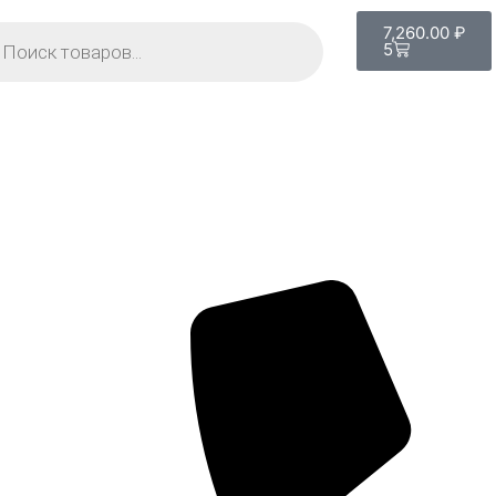
7,260.00
₽
5