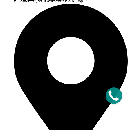
г. Тольятти, ул.Юбилейная 2(б), оф. 8